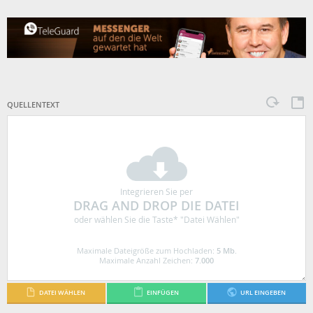
QUELLENTEXT
Integrieren Sie per
DRAG AND DROP DIE DATEI
oder wählen Sie die Taste* "Datei Wählen"
Maximale Dateigröße zum Hochladen:
5 Mb
.
Maximale Anzahl Zeichen:
7.000
DATEI WÄHLEN
EINFÜGEN
URL EINGEBEN